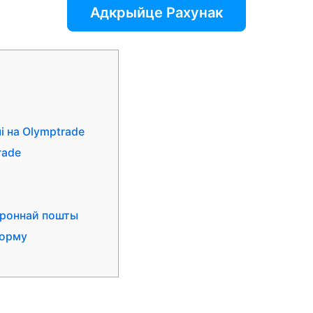
Адкрыйце Рахунак
і на Olymptrade
rade
троннай пошты
форму