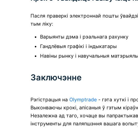
Пасля праверкі электроннай пошты ўвайдзіц
тым ліку:
Варыянты дэма і рэальнага рахунку
Гандлёвыя графікі і індыкатары
Навіны рынку і навучальныя матэрыял
Заключэнне
Рэгістрацыя на
Olymptrade
- гэта хуткі і п
Выконваючы крокі, апісаныя ў гэтым кіраўні
Незалежна ад таго, хочаце вы папрактыкав
інструменты для паляпшэння вашага вопыту 