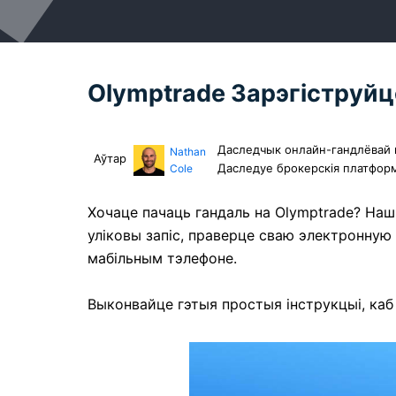
Olymptrade Зарэгіструй
Даследчык онлайн-гандлёвай п
Nathan
Аўтар
Даследуе брокерскія платформ
Cole
Хочаце пачаць гандаль на Olymptrade? Наш
уліковы запіс, праверце сваю электронную
мабільным тэлефоне.
Выконвайце гэтыя простыя інструкцыі, каб п