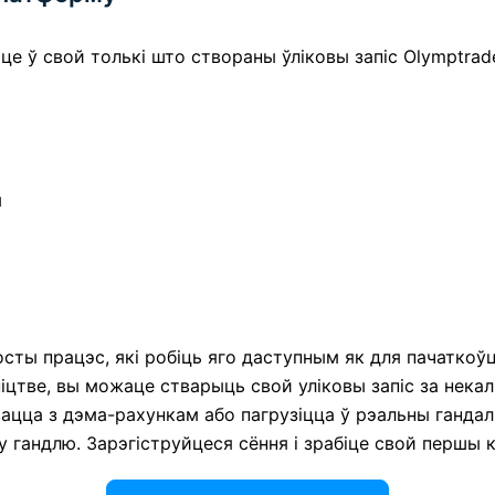
е ў свой толькі што створаны ўліковы запіс Olymptrad
ы
росты працэс, які робіць яго даступным як для пачаткоў
цтве, вы можаце стварыць свой уліковы запіс за некальк
ацца з дэма-рахункам або пагрузіцца ў рэальны гандал
гандлю. Зарэгіструйцеся сёння і зрабіце свой першы к