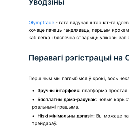
Уводзіны
Olymptrade
- гэта вядучая інтэрнэт-гандлё
хочаце пачаць гандляваць, першым крокам з
каб лёгка і бяспечна стварыць уліковы запі
Перавагі рэгістрацыі на 
Перш чым мы паглыбімся ў крокі, вось нек
Зручны інтэрфейс:
платформа простая ў
Бясплатны дэма-рахунак:
новыя карыст
рэальнымі грашыма.
Нізкі мінімальны дэпазіт:
Вы можаце пач
трэйдараў.