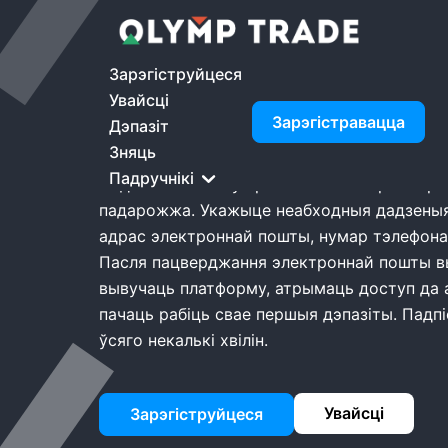
Дом
Olymptrade Зарэгіструйцеся
Olymptrade
Зарэгіструйцеся
Увайсці
Зарэгіструйцес
Зарэгістравацца
Дэпазіт
Зняць
Падручнікі
Падпісанне на Olymptrade - гэта першы кро
падарожжа. Укажыце неабходныя дадзены
адрас электроннай пошты, нумар тэлефона 
Пасля пацверджання электроннай пошты в
вывучаць платформу, атрымаць доступ да 
пачаць рабіць свае першыя дэпазіты. Падпі
ўсяго некалькі хвілін.
Увайсці
Зарэгіструйцеся