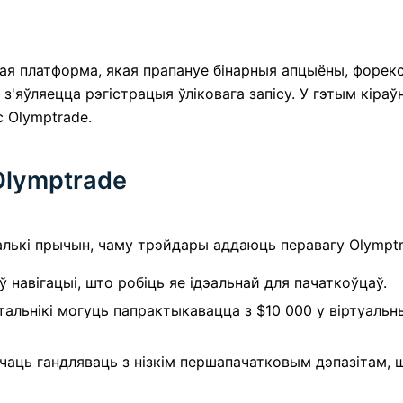
вая платформа, якая прапануе бінарныя апцыёны, форекс
'яўляецца рэгістрацыя ўліковага запісу. У гэтым кіра
с Olymptrade.
Olymptrade
алькі прычын, чаму трэйдары аддаюць перавагу Olymptr
 навігацыі, што робіць яе ідэальнай для пачаткоўцаў.
альнікі могуць папрактыкавацца з $10 000 у віртуальн
аць гандляваць з нізкім першапачатковым дэпазітам, ш