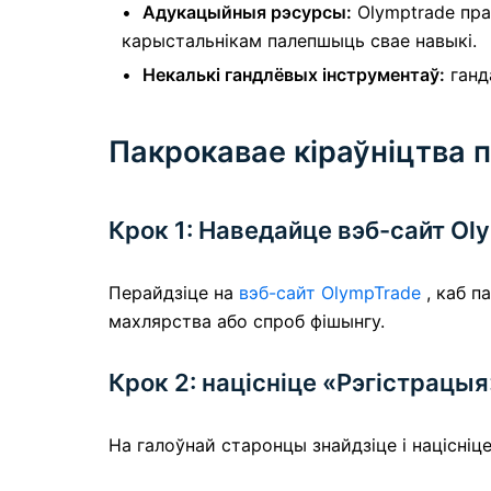
Адукацыйныя рэсурсы:
Olymptrade пра
карыстальнікам палепшыць свае навыкі.
Некалькі гандлёвых інструментаў:
ганд
Пакрокавае кіраўніцтва п
Крок 1: Наведайце вэб-сайт Ol
Перайдзіце на
вэб-сайт OlympTrade
, каб п
махлярства або спроб фішынгу.
Крок 2: націсніце «Рэгістрацыя
На галоўнай старонцы знайдзіце і націсніц