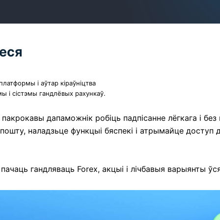
цеся
латформы і аўтар кіраўніцтва
ы і сістэмы гандлёвых рахункаў.
 пакрокавы дапаможнік робіць падпісанне лёгкага і без
 пошту, наладзьце функцыі бяспекі і атрымайце доступ
ачаць гандляваць Forex, акцыі і лічбавыя варыянты ўсяг