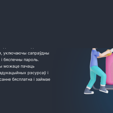
я
к да вашага гандлёвага
я, уключаючы сапраўдны
і бяспечны пароль.
ы можаце пачаць
адукацыйных рэсурсаў і
санне бясплатна і займае