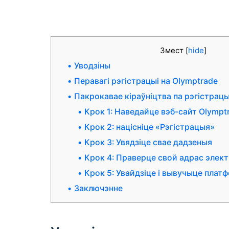
Змест
[
hide
]
Уводзіны
Перавагі рэгістрацыі на Olymptrade
Пакрокавае кіраўніцтва па рэгістрацы
Крок 1: Наведайце вэб-сайт Olympt
Крок 2: націсніце «Рэгістрацыя»
Крок 3: Увядзіце свае дадзеныя
Крок 4: Праверце свой адрас элек
Крок 5: Увайдзіце і вывучыце плат
Заключэнне