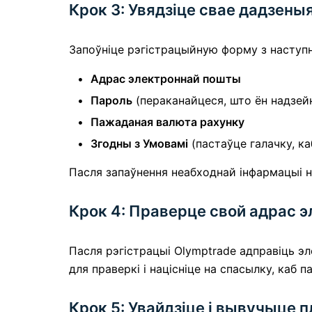
Крок 3: Увядзіце свае дадзены
Запоўніце рэгістрацыйную форму з наступ
Адрас электроннай пошты
Пароль
(пераканайцеся, што ён надзей
Пажаданая валюта рахунку
Згодны з Умовамі
(пастаўце галачку, ка
Пасля запаўнення неабходнай інфармацыі н
Крок 4: Праверце свой адрас 
Пасля рэгістрацыі Olymptrade адправіць э
для праверкі і націсніце на спасылку, каб п
Крок 5: Увайдзіце і вывучыце 