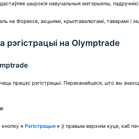
дастаўляе шырокія навучальныя матэрыялы, падручнікі 
аль на Форексе, акцыямі, крыптавалютамі, таварамі і і
а рэгістрацыі на Olymptrade
ymptrade
ачаць працэс рэгістрацыі. Пераканайцеся, што вы знаход
»
е кнопку
«
Рэгістрацыя
»
ў правым верхнім куце, каб пач