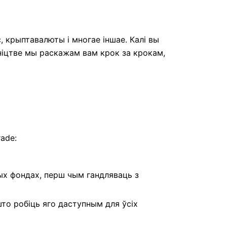
, крыптавалюты і многае іншае. Калі вы
ўніцтве мы раскажам вам крок за крокам,
ade:
ых фондах, перш чым гандляваць з
то робіць яго даступным для ўсіх