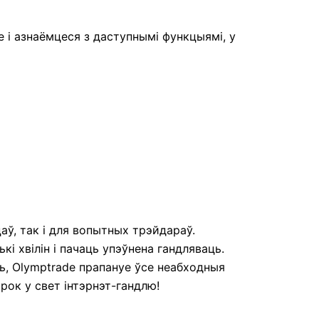
e і азнаёмцеся з даступнымі функцыямі, у
цаў, так і для вопытных трэйдараў.
і хвілін і пачаць упэўнена гандляваць.
ь, Olymptrade прапануе ўсе неабходныя
рок у свет інтэрнэт-гандлю!