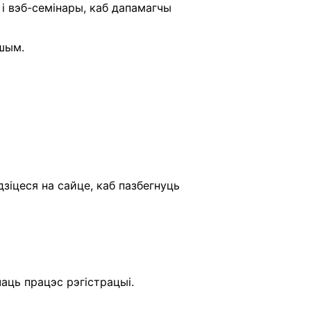
і вэб-семінары, каб дапамагчы
ншым.
зіцеся на сайце, каб пазбегнуць
аць працэс рэгістрацыі.