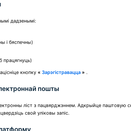
я
нымі дадзенымі:
ны і бяспечны)
б працягнуць)
ацісніце кнопку
«
Зарэгістравацца
»
.
электроннай пошты
лектронны ліст з пацвярджэннем. Адкрыйце паштовую с
ацвердзіць свой уліковы запіс.
платформу