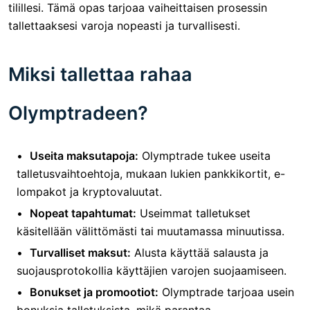
tilillesi. Tämä opas tarjoaa vaiheittaisen prosessin
tallettaaksesi varoja nopeasti ja turvallisesti.
Miksi tallettaa rahaa
Olymptradeen?
Useita maksutapoja:
Olymptrade tukee useita
talletusvaihtoehtoja, mukaan lukien pankkikortit, e-
lompakot ja kryptovaluutat.
Nopeat tapahtumat:
Useimmat talletukset
käsitellään välittömästi tai muutamassa minuutissa.
Turvalliset maksut:
Alusta käyttää salausta ja
suojausprotokollia käyttäjien varojen suojaamiseen.
Bonukset ja promootiot:
Olymptrade tarjoaa usein
bonuksia talletuksista, mikä parantaa