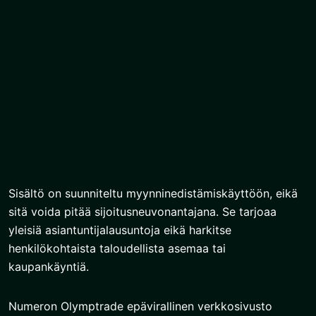
Sisältö on suunniteltu myynninedistämiskäyttöön, eikä
sitä voida pitää sijoitusneuvonantajana. Se tarjoaa
yleisiä asiantuntijalausuntoja eikä harkitse
henkilökohtaista taloudellista asemaa tai
kaupankäyntiä.
Numeron Olymptrade epävirallinen verkkosivusto