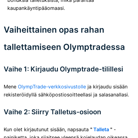
kaupankäyntipääomaasi.
Vaiheittainen opas rahan
tallettamiseen Olymptradessa
Vaihe 1: Kirjaudu Olymptrade-tilillesi
Mene
OlympTrade-verkkosivustolle
ja kirjaudu sisään
rekisteröidyllä sähköpostiosoitteellasi ja salasanallasi.
Vaihe 2: Siirry Talletus-osioon
Kun olet kirjautunut sisään, napsauta
"
Talleta
"
-
painiketta, joka sijaitsee yleensä kojelaudan oikeassa