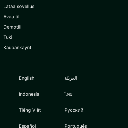
Lataa sovellus
Avaa tili
Demotili
Tuki
Kaupankäynti
English
العربيّة
Indonesia
ไทย
Tiếng Việt
Русский
Español
Português