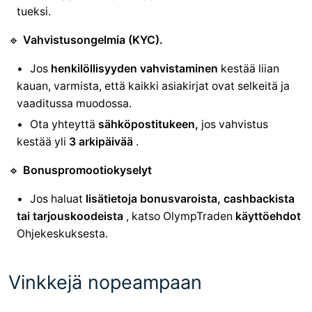
tueksi.
🔹
Vahvistusongelmia (KYC).
Jos
henkilöllisyyden vahvistaminen
kestää liian
kauan, varmista, että kaikki asiakirjat ovat selkeitä ja
vaaditussa muodossa.
Ota yhteyttä
sähköpostitukeen,
jos vahvistus
kestää yli
3 arkipäivää
.
🔹
Bonuspromootiokyselyt
Jos haluat
lisätietoja bonusvaroista, cashbackista
tai tarjouskoodeista
, katso OlympTraden
käyttöehdot
Ohjekeskuksesta.
Vinkkejä nopeampaan