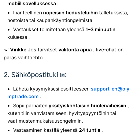
mobiilisovelluksessa
.
Ihanteellinen
nopeisiin tiedusteluihin
talletuksista,
nostoista tai kaupankäyntiongelmista.
Vastaukset toimitetaan yleensä
1–3 minuutin
kuluessa .
💡
Vinkki:
Jos tarvitset
välitöntä apua
, live-chat on
paras vaihtoehto.
2. Sähköpostituki 📧
Lähetä kysymyksesi osoitteeseen
support-en@oly
mptrade.com
.
Sopii parhaiten
yksityiskohtaisiin huolenaiheisiin
,
kuten tilin vahvistamiseen, hyvityspyyntöihin tai
vaatimustenmukaisuusongelmiin.
Vastaaminen kestää yleensä
24 tuntia
.