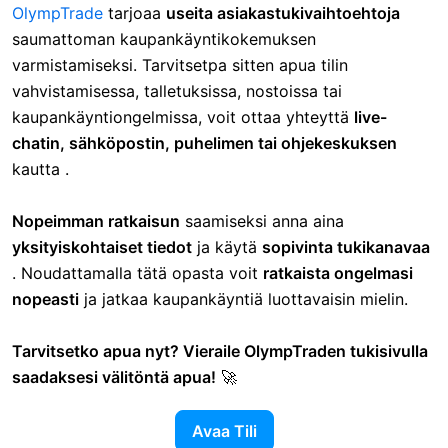
OlympTrade
tarjoaa
useita asiakastukivaihtoehtoja
saumattoman kaupankäyntikokemuksen
varmistamiseksi. Tarvitsetpa sitten apua tilin
vahvistamisessa, talletuksissa, nostoissa tai
kaupankäyntiongelmissa, voit ottaa yhteyttä
live-
chatin, sähköpostin, puhelimen tai ohjekeskuksen
kautta .
Nopeimman ratkaisun
saamiseksi
anna aina
yksityiskohtaiset tiedot
ja käytä
sopivinta tukikanavaa
. Noudattamalla tätä opasta voit
ratkaista ongelmasi
nopeasti
ja jatkaa kaupankäyntiä luottavaisin mielin.
Tarvitsetko apua nyt? Vieraile OlympTraden tukisivulla
saadaksesi välitöntä apua!
🚀
Avaa Tili