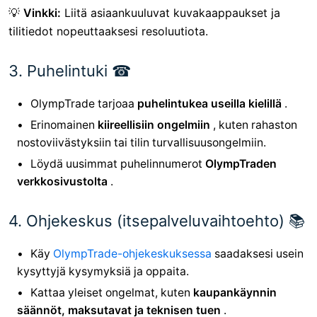
💡
Vinkki:
Liitä asiaankuuluvat kuvakaappaukset ja
tilitiedot nopeuttaaksesi resoluutiota.
3. Puhelintuki ☎
OlympTrade tarjoaa
puhelintukea useilla kielillä
.
Erinomainen
kiireellisiin ongelmiin
, kuten rahaston
nostoviivästyksiin tai tilin turvallisuusongelmiin.
Löydä uusimmat puhelinnumerot
OlympTraden
verkkosivustolta
.
4. Ohjekeskus (itsepalveluvaihtoehto) 📚
Käy
OlympTrade-ohjekeskuksessa
saadaksesi usein
kysyttyjä kysymyksiä ja oppaita.
Kattaa yleiset ongelmat, kuten
kaupankäynnin
säännöt, maksutavat ja teknisen tuen
.