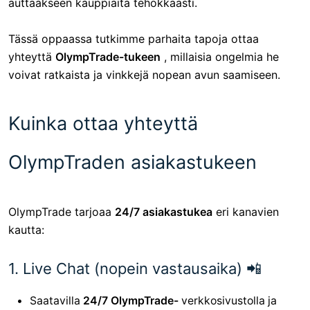
auttaakseen kauppiaita tehokkaasti.
Tässä oppaassa tutkimme parhaita tapoja ottaa
yhteyttä
OlympTrade-tukeen
, millaisia ​​ongelmia he
voivat ratkaista ja vinkkejä nopean avun saamiseen.
Kuinka ottaa yhteyttä
OlympTraden asiakastukeen
OlympTrade tarjoaa
24/7 asiakastukea
eri kanavien
kautta:
1. Live Chat (nopein vastausaika) 📲
Saatavilla
24/7
OlympTrade-
verkkosivustolla
ja