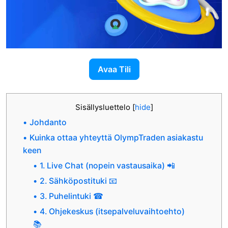
Avaa Tili
Sisällysluettelo
[
hide
]
Johdanto
Kuinka ottaa yhteyttä OlympTraden asiakastu
keen
1. Live Chat (nopein vastausaika) 📲
2. Sähköpostituki 📧
3. Puhelintuki ☎
4. Ohjekeskus (itsepalveluvaihtoehto)
📚