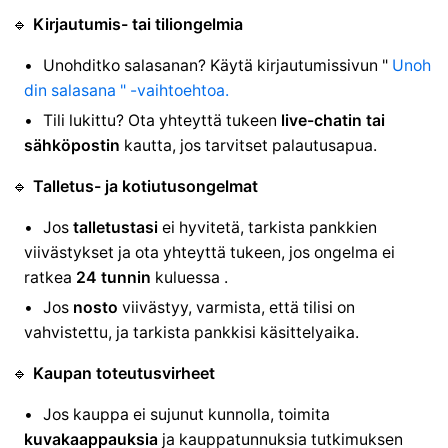
🔹
Kirjautumis- tai tiliongelmia
Unohditko salasanan? Käytä
kirjautumissivun "
Unoh
din salasana " -vaihtoehtoa.
Tili lukittu? Ota yhteyttä tukeen
live-chatin tai
sähköpostin
kautta, jos tarvitset palautusapua.
🔹
Talletus- ja kotiutusongelmat
Jos
talletustasi
ei hyvitetä, tarkista pankkien
viivästykset ja ota yhteyttä tukeen, jos ongelma ei
ratkea
24 tunnin
kuluessa .
Jos
nosto
viivästyy, varmista, että tilisi on
vahvistettu, ja tarkista pankkisi käsittelyaika.
🔹
Kaupan toteutusvirheet
Jos kauppa ei sujunut kunnolla, toimita
kuvakaappauksia
ja kauppatunnuksia tutkimuksen