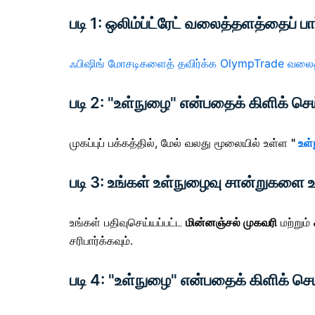
படி 1: ஒலிம்ப்ட்ரேட் வலைத்தளத்தைப் ப
ஃபிஷிங் மோசடிகளைத் தவிர்க்க OlympTrade வலைத்
படி 2: "உள்நுழை" என்பதைக் கிளிக் செய
முகப்புப் பக்கத்தில்,
மேல் வலது மூலையில் உள்ள
"
உள
படி 3: உங்கள் உள்நுழைவு சான்றுகளை உ
உங்கள் பதிவுசெய்யப்பட்ட
மின்னஞ்சல் முகவரி
மற்றும்
சரிபார்க்கவும்.
படி 4: "உள்நுழை" என்பதைக் கிளிக் செய