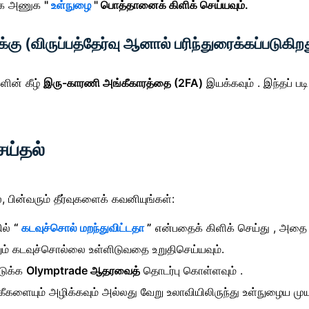
கை அணுக
"
உள்நுழை
" பொத்தானைக் கிளிக் செய்யவும்.
ு (விருப்பத்தேர்வு ஆனால் பரிந்துரைக்கப்படுகிற
ளின் கீழ்
இரு-காரணி அங்கீகாரத்தை (2FA)
இயக்கவும் . இந்தப் பட
ெய்தல்
பின்வரும் தீர்வுகளைக் கவனியுங்கள்:
ில்
“
கடவுச்சொல் மறந்துவிட்டதா
”
என்பதைக் கிளிக் செய்து , அதை ம
ும் கடவுச்சொல்லை உள்ளிடுவதை உறுதிசெய்யவும்.
டுக்க
Olymptrade ஆதரவைத்
தொடர்பு கொள்ளவும் .
கீகளையும் அழிக்கவும் அல்லது வேறு உலாவியிலிருந்து உள்நுழைய முயற