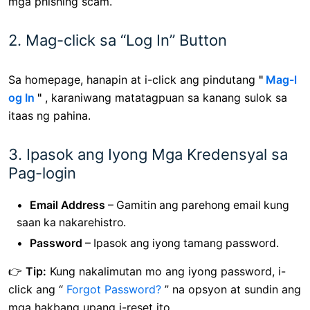
mga phishing scam.
2. Mag-click sa “Log In” Button
Sa homepage, hanapin at i-click ang pindutang
"
Mag-l
og In
"
, karaniwang matatagpuan sa kanang sulok sa
itaas ng pahina.
3. Ipasok ang Iyong Mga Kredensyal sa
Pag-login
Email Address
– Gamitin ang parehong email kung
saan ka nakarehistro.
Password
– Ipasok ang iyong tamang password.
👉
Tip:
Kung nakalimutan mo ang iyong password, i-
click ang “
Forgot Password?
” na opsyon at sundin ang
mga hakbang upang i-reset ito.