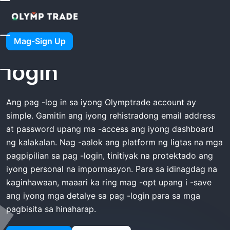
Tahanan
Olymptrade Mag-Login
Olymptrade Mag-
Mag-Sign Up
login
Ang pag -log in sa iyong Olymptrade account ay
simple. Gamitin ang iyong rehistradong email address
at password upang ma -access ang iyong dashboard
ng kalakalan. Nag -aalok ang platform ng ligtas na mga
pagpipilian sa pag -login, tinitiyak na protektado ang
iyong personal na impormasyon. Para sa idinagdag na
kaginhawaan, maaari ka ring mag -opt upang i -save
ang iyong mga detalye sa pag -login para sa mga
pagbisita sa hinaharap.