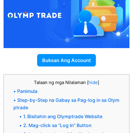
Buksan Ang Account
Talaan ng mga Nilalaman
[
hide
]
Panimula
Step-by-Step na Gabay sa Pag-log in sa Olym
ptrade
1. Bisitahin ang Olymptrade Website
2. Mag-click sa “Log In” Button