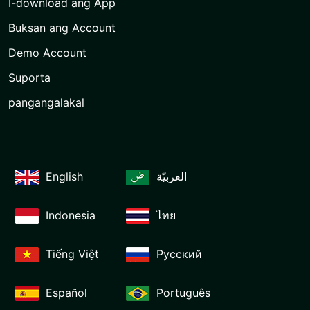
I-download ang App
Buksan ang Account
Demo Account
Suporta
pangangalakal
English
العربيّة
Indonesia
ไทย
Tiếng Việt
Русский
Español
Português