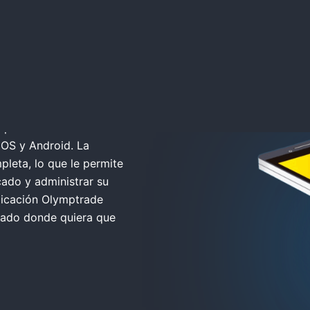
cargar
mptrade ofrece una
 iOS y Android. La
leta, lo que le permite
cado y administrar su
licación Olymptrade
cado donde quiera que