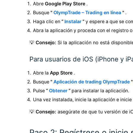
Abre
Google Play Store
.
Busque
"
OlympTrade – Trading en línea
"
.
Haga clic en
“
Instalar
”
y espere a que se com
Abra la aplicación y proceda con el registro o 
💡
Consejo:
Si la aplicación no está disponibl
Para usuarios de iOS (iPhone y iP
Abre la
App Store
.
Busque
"
Aplicación de trading OlympTrade
"
Pulse
“
Obtener
”
para instalar la aplicación.
Una vez instalada, inicie la aplicación e inicie
💡
Consejo:
asegúrate de que tu versión de iOS
Paso 2: Regístrese o inici