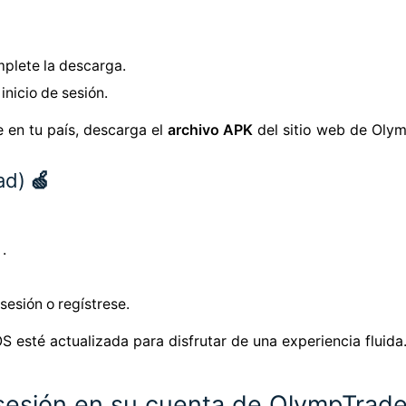
plete la descarga.
inicio de sesión.
e en tu país, descarga el
archivo APK
del sitio web de Oly
ad)
🍏
.
 sesión o regístrese.
 esté actualizada para disfrutar de una experiencia fluida
e sesión en su cuenta de OlympTrad