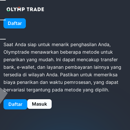
Beranda
Olymptrade Mundur
Olymptrade mundur
Daftar
Saat Anda siap untuk menarik penghasilan Anda,
Olymptrade menawarkan beberapa metode untuk
penarikan yang mudah. Ini dapat mencakup transfer
bank, e-wallet, dan layanan pembayaran lainnya yang
tersedia di wilayah Anda. Pastikan untuk memeriksa
biaya penarikan dan waktu pemrosesan, yang dapat
bervariasi tergantung pada metode yang dipilih.
Masuk
Daftar