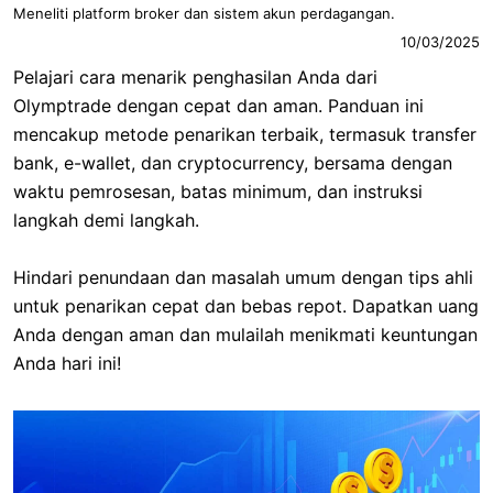
Meneliti platform broker dan sistem akun perdagangan.
10/03/2025
Pelajari cara menarik penghasilan Anda dari
Olymptrade dengan cepat dan aman. Panduan ini
mencakup metode penarikan terbaik, termasuk transfer
bank, e-wallet, dan cryptocurrency, bersama dengan
waktu pemrosesan, batas minimum, dan instruksi
langkah demi langkah.
Hindari penundaan dan masalah umum dengan tips ahli
untuk penarikan cepat dan bebas repot. Dapatkan uang
Anda dengan aman dan mulailah menikmati keuntungan
Anda hari ini!