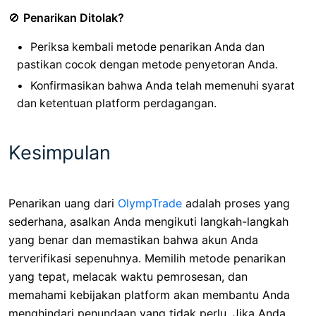
🚫
Penarikan Ditolak?
Periksa kembali metode penarikan Anda dan
pastikan cocok dengan metode penyetoran Anda.
Konfirmasikan bahwa Anda telah memenuhi syarat
dan ketentuan platform perdagangan.
Kesimpulan
Penarikan uang dari
OlympTrade
adalah proses yang
sederhana, asalkan Anda mengikuti langkah-langkah
yang benar dan memastikan bahwa akun Anda
terverifikasi sepenuhnya. Memilih metode penarikan
yang tepat, melacak waktu pemrosesan, dan
memahami kebijakan platform akan membantu Anda
menghindari penundaan yang tidak perlu. Jika Anda