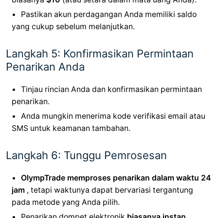
Pastikan akun perdagangan Anda memiliki saldo
yang cukup sebelum melanjutkan.
Langkah 5: Konfirmasikan Permintaan
Penarikan Anda
Tinjau rincian Anda dan konfirmasikan permintaan
penarikan.
Anda mungkin menerima kode verifikasi email atau
SMS untuk keamanan tambahan.
Langkah 6: Tunggu Pemrosesan
OlympTrade memproses penarikan dalam waktu 24
jam
, tetapi waktunya dapat bervariasi tergantung
pada metode yang Anda pilih.
Penarikan dompet elektronik
biasanya instan
,