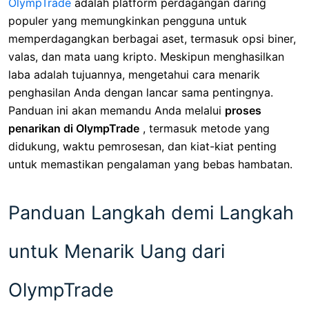
OlympTrade
adalah platform perdagangan daring
populer yang memungkinkan pengguna untuk
memperdagangkan berbagai aset, termasuk opsi biner,
valas, dan mata uang kripto. Meskipun menghasilkan
laba adalah tujuannya, mengetahui cara menarik
penghasilan Anda dengan lancar sama pentingnya.
Panduan ini akan memandu Anda melalui
proses
penarikan di OlympTrade
, termasuk metode yang
didukung, waktu pemrosesan, dan kiat-kiat penting
untuk memastikan pengalaman yang bebas hambatan.
Panduan Langkah demi Langkah
untuk Menarik Uang dari
OlympTrade