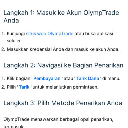
Langkah 1: Masuk ke Akun OlympTrade
Anda
Kunjungi
situs web OlympTrade
atau buka aplikasi
seluler.
Masukkan kredensial Anda dan masuk ke akun Anda.
Langkah 2: Navigasi ke Bagian Penarikan
Klik bagian
'
Pembayaran
'
atau
'
Tarik Dana
'
di menu.
Pilih
'
Tarik
'
untuk melanjutkan permintaan.
Langkah 3: Pilih Metode Penarikan Anda
OlympTrade menawarkan berbagai opsi penarikan,
termasuk: