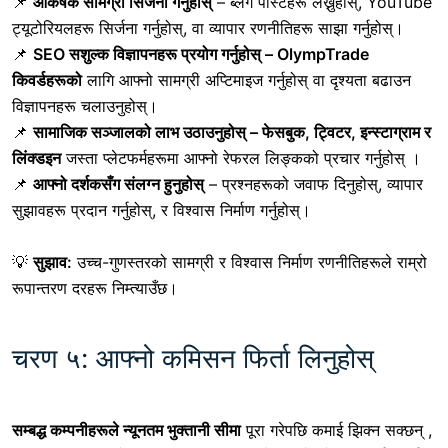
📌
आकर्षक सामग्री सिर्जना गर्नुहोस्
– ब्लग पोस्टहरू लेख्नुहोस्, YouTube
ट्यूटोरियलहरू सिर्जना गर्नुहोस्, वा व्यापार रणनीतिहरू साझा गर्नुहोस्।
📌
SEO सशुल्क विज्ञापनहरू प्रयोग गर्नुहोस् –
OlympTrade
किवर्डहरूको
लागि आफ्नो सामग्री अप्टिमाइज गर्नुहोस्
वा दृश्यता बढाउन
विज्ञापनहरू चलाउनुहोस्।
📌
सामाजिक सञ्जालको लाभ उठाउनुहोस् –
फेसबुक, ट्विटर, इन्स्टाग्राम र
लिंक्डइन
जस्ता प्लेटफर्महरूमा आफ्नो रेफरल लिङ्कको प्रचार गर्नुहोस्
।
📌
आफ्नो दर्शकसँग संलग्न हुनुहोस्
– प्रश्नहरूको जवाफ दिनुहोस्, व्यापार
सुझावहरू प्रदान गर्नुहोस्, र विश्वास निर्माण गर्नुहोस्।
💡
सुझाव:
उच्च-गुणस्तरको सामग्री र विश्वास निर्माण रणनीतिहरूले राम्रो
रूपान्तरण दरहरू निम्त्याउँछ।
चरण ५: आफ्नो कमिसन फिर्ता लिनुहोस्
सम्बद्ध कम्पनीहरूले न्यूनतम भुक्तानी सीमा
पूरा गरेपछि कमाई झिक्न सक्छन्
,