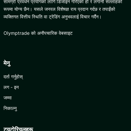
सामग्री प्रवर्धन प्रयोगको लागि डिजाइन गरिएको हो र लगानी सल्लाहको
रूपमा योग्य छैन। यसले जनरल विशेषज्ञ राय प्रदान गर्दछ र तपाईंको
व्यक्तिगत वित्तीय स्थिति वा ट्रेडिंग अनुभवलाई विचार गर्दैन।
Olymptrade को अनौपचारिक वेबसाइट
मेनु
दर्ता गर्नुहोस्
लग - इन
जम्मा
निकाल्नु
ट्यूटोरियलहरू