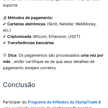
suporta:
💰
Métodos de pagamento:
✔
Carteiras eletrônicas
(Skrill, Neteller, WebMoney,
etc.)
✔
Criptomoeda
(Bitcoin, Ethereum, USDT)
✔
Transferências bancárias
💡
Dica:
Os pagamentos são processados
​​uma vez por
mês
, então certifique-se de que seus detalhes de
pagamento estejam corretos.
Conclusão
Participar do
Programa de Afiliados da OlympTrade
é